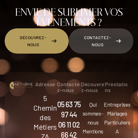
ENVIE DE SUBLIMER VOS
ÉVÉNEMENTS ?
DÉCOUVREZ-
CONTACTEZ-
NOUS
NOUS
DÉCOUVREZ-NOUS
CONTACTEZ-NOUS
Adresse
Contacte
Découvre
Prestatio
z-nous
z-nous
ns
5
05 63 75
Qui
Entreprises
Chemin
97 44
sommes-
Mariages
des
nous
Particuliers
06 11 02
Métiers
Mentions
A
66 42
ZA